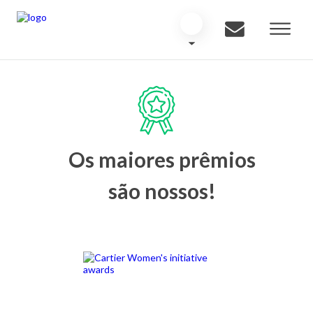
Os maiores prêmios
são nossos!