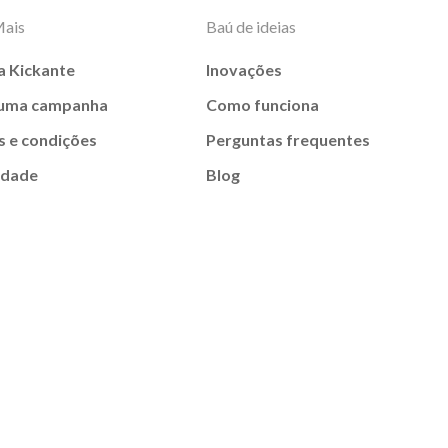
Mais
Baú de ideias
a Kickante
Inovações
 uma campanha
Como funciona
 e condições
Perguntas frequentes
idade
Blog