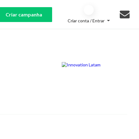
Criar campanha
Criar conta / Entrar