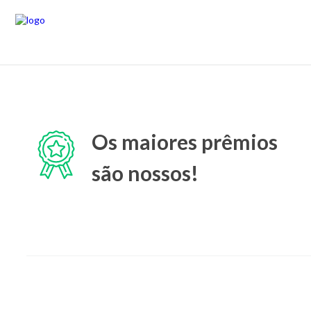
Os maiores prêmios
são nossos!