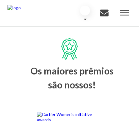
Os maiores prêmios
são nossos!