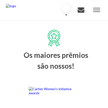
Os maiores prêmios
são nossos!