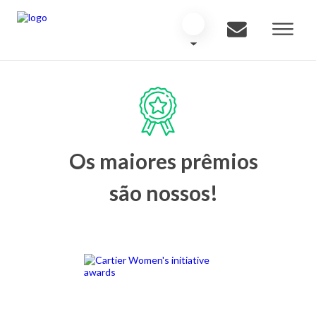
Os maiores prêmios
são nossos!