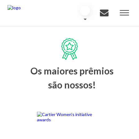
Os maiores prêmios
são nossos!