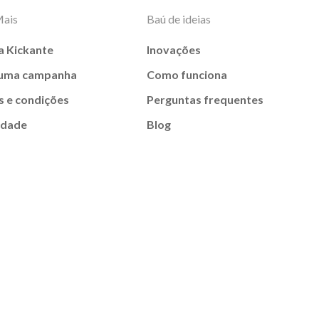
Mais
Baú de ideias
a Kickante
Inovações
 uma campanha
Como funciona
 e condições
Perguntas frequentes
idade
Blog