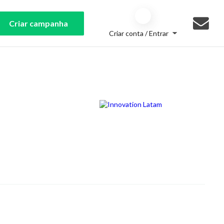
Criar campanha
Criar conta / Entrar