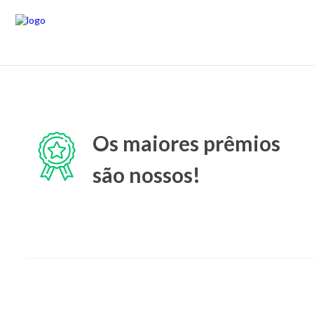
Os maiores prêmios
são nossos!