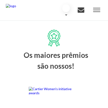
Os maiores prêmios
são nossos!