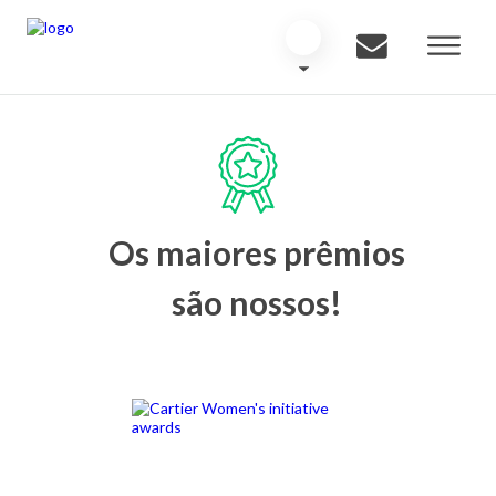
Os maiores prêmios
são nossos!