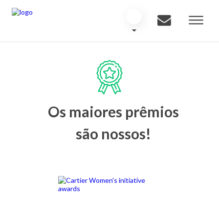
Os maiores prêmios
são nossos!