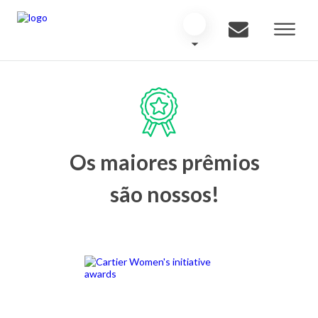
Os maiores prêmios
são nossos!