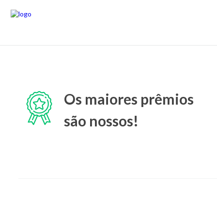
Os maiores prêmios
são nossos!