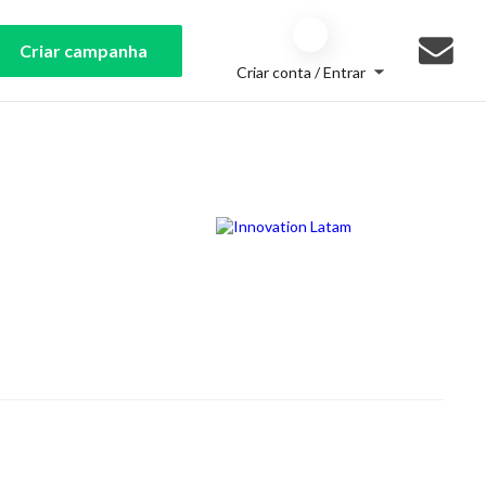
Criar campanha
Criar conta / Entrar