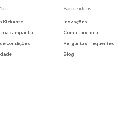
Mais
Baú de ideias
a Kickante
Inovações
 uma campanha
Como funciona
 e condições
Perguntas frequentes
idade
Blog