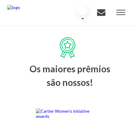
Os maiores prêmios
são nossos!