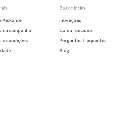
Mais
Baú de ideias
a Kickante
Inovações
 uma campanha
Como funciona
 e condições
Perguntas frequentes
idade
Blog