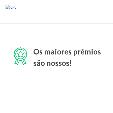
Os maiores prêmios
são nossos!