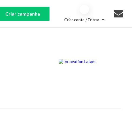
Criar campanha
Criar conta / Entrar