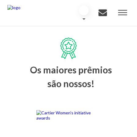
Os maiores prêmios
são nossos!