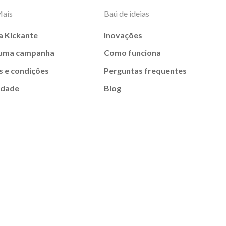
Mais
Baú de ideias
a Kickante
Inovações
 uma campanha
Como funciona
 e condições
Perguntas frequentes
idade
Blog