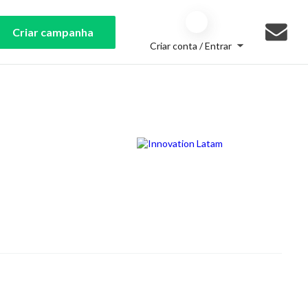
Criar campanha
Criar conta / Entrar