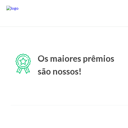
Os maiores prêmios
são nossos!