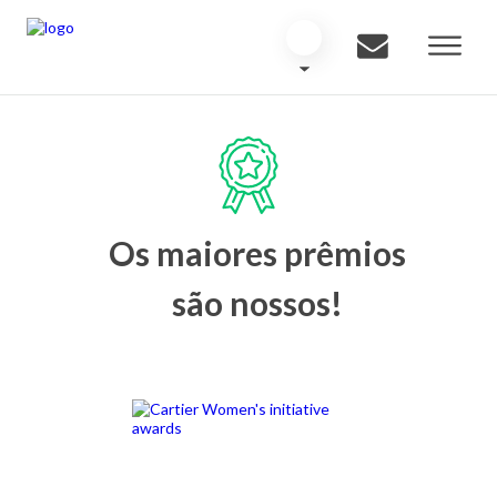
Os maiores prêmios
são nossos!