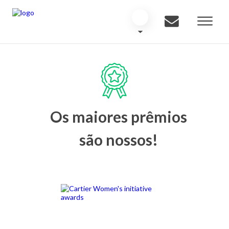
Os maiores prêmios
são nossos!