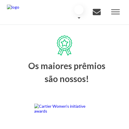
Os maiores prêmios
são nossos!