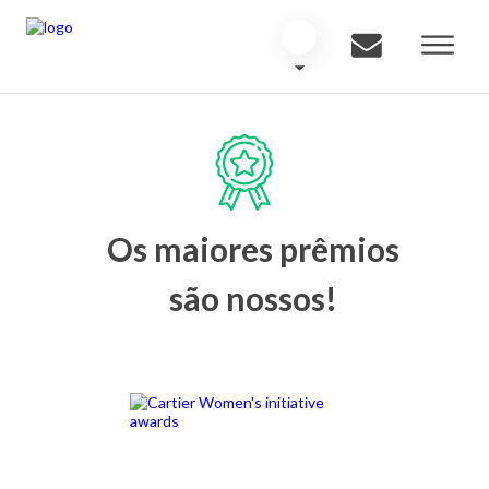
Os maiores prêmios
são nossos!