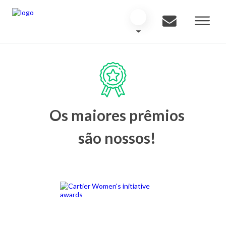
Os maiores prêmios
são nossos!