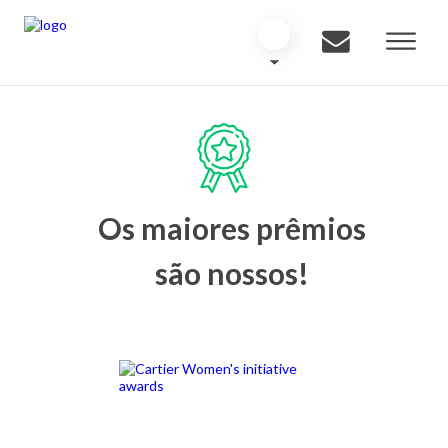
Os maiores prêmios
são nossos!