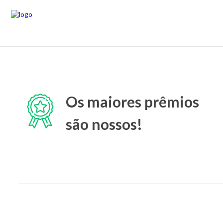
Os maiores prêmios
são nossos!