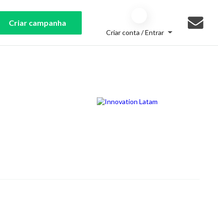
Criar campanha
Criar conta / Entrar