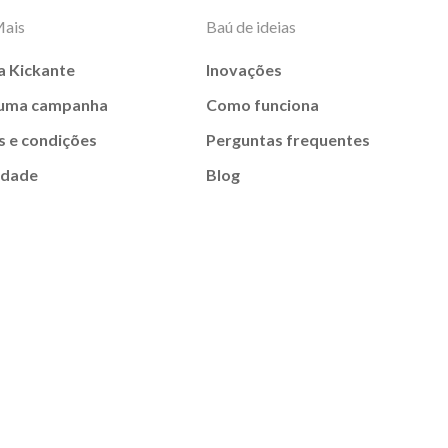
Mais
Baú de ideias
a Kickante
Inovações
 uma campanha
Como funciona
 e condições
Perguntas frequentes
idade
Blog