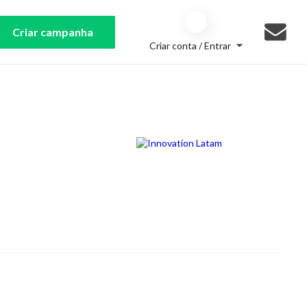
Criar campanha
Criar conta / Entrar