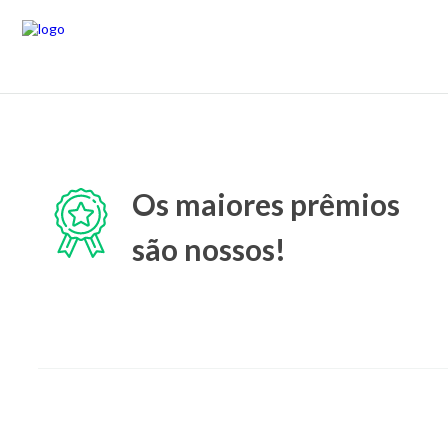
Os maiores prêmios
são nossos!