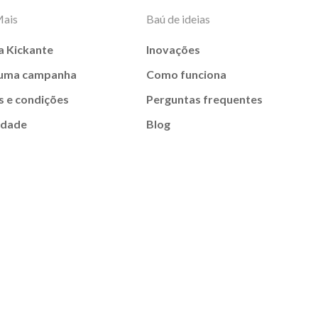
Mais
Baú de ideias
a Kickante
Inovações
 uma campanha
Como funciona
 e condições
Perguntas frequentes
idade
Blog