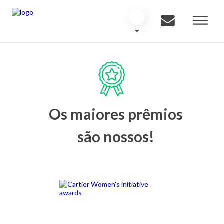
Os maiores prêmios
são nossos!