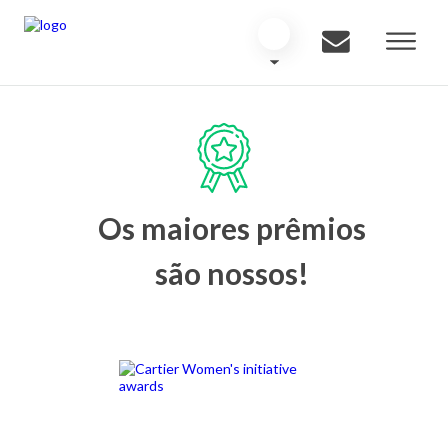
Os maiores prêmios
são nossos!