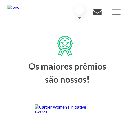
Os maiores prêmios
são nossos!