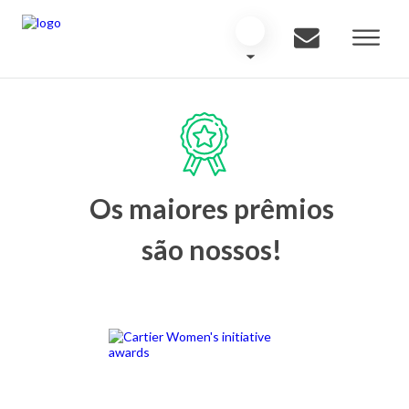
Os maiores prêmios
são nossos!