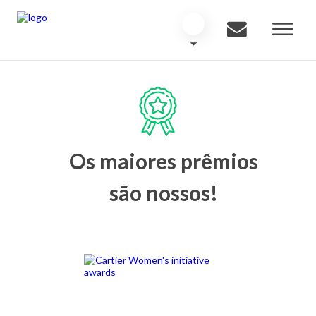
Os maiores prêmios
são nossos!