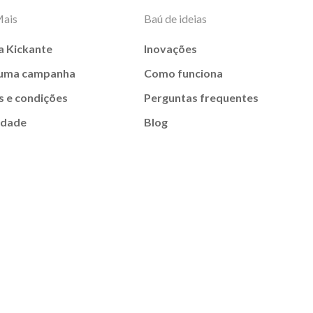
Mais
Baú de ideias
a Kickante
Inovações
 uma campanha
Como funciona
 e condições
Perguntas frequentes
idade
Blog