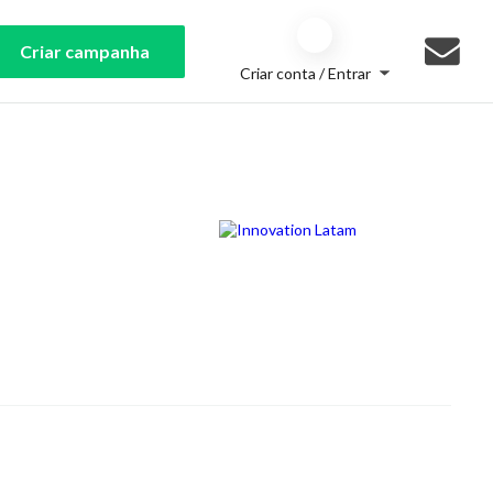
Criar campanha
Criar conta / Entrar