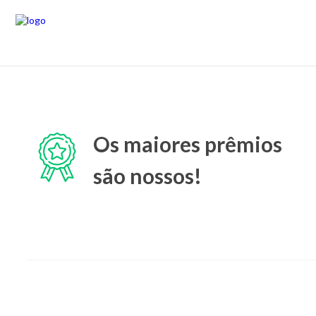
Os maiores prêmios
são nossos!