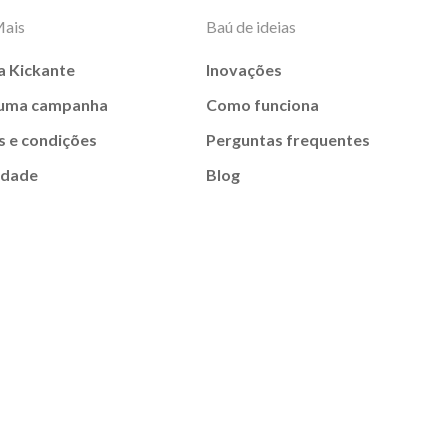
Mais
Baú de ideias
a Kickante
Inovações
 uma campanha
Como funciona
 e condições
Perguntas frequentes
idade
Blog