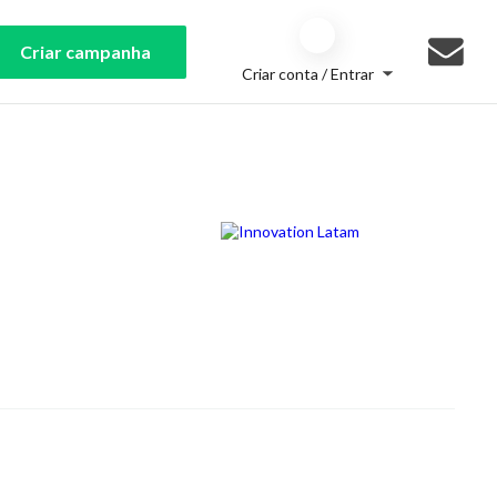
Criar campanha
Criar conta / Entrar