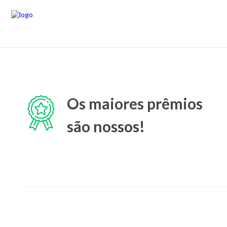
Os maiores prêmios
são nossos!