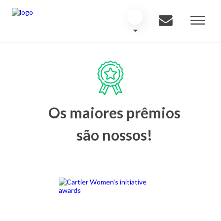
Os maiores prêmios
são nossos!