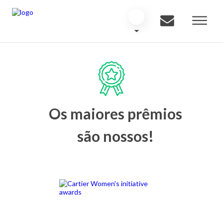
Os maiores prêmios
são nossos!