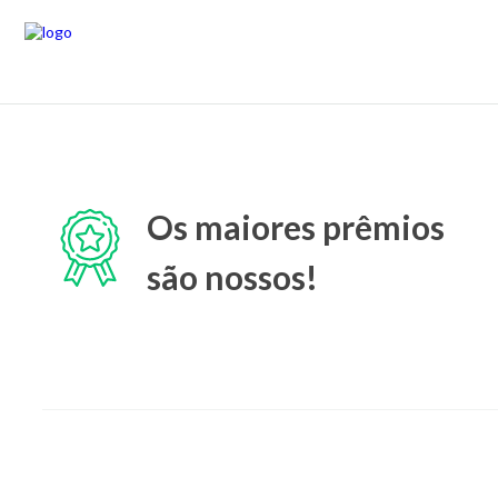
Os maiores prêmios
são nossos!