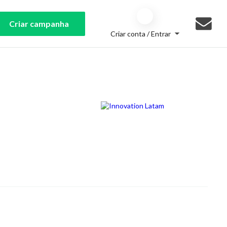
Criar campanha
Criar conta / Entrar