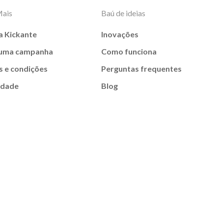
Mais
Baú de ideias
a Kickante
Inovações
 uma campanha
Como funciona
 e condições
Perguntas frequentes
idade
Blog