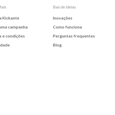
Mais
Baú de ideias
a Kickante
Inovações
 uma campanha
Como funciona
 e condições
Perguntas frequentes
idade
Blog