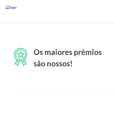
Os maiores prêmios
são nossos!