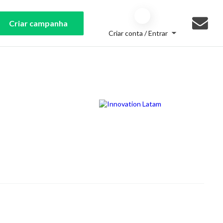
Criar campanha
Criar conta / Entrar