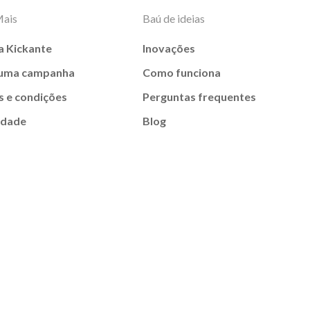
Mais
Baú de ideias
a Kickante
Inovações
 uma campanha
Como funciona
 e condições
Perguntas frequentes
idade
Blog