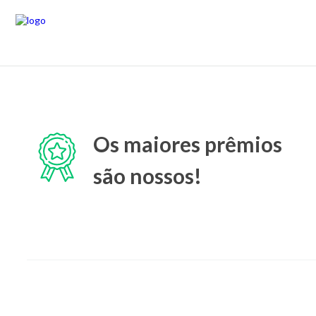
Os maiores prêmios
são nossos!