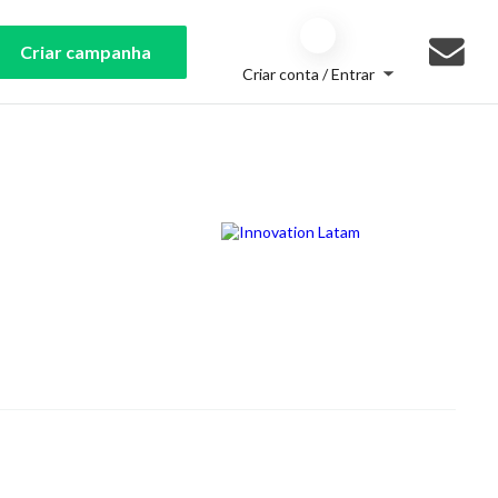
Criar campanha
Criar conta / Entrar