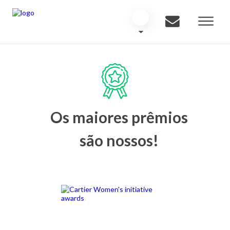
Os maiores prêmios
são nossos!