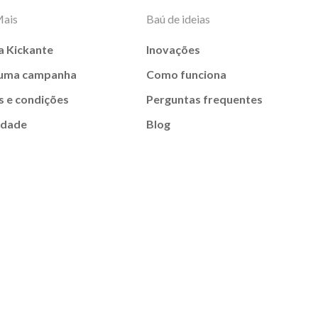
Mais
Baú de ideias
a Kickante
Inovações
 uma campanha
Como funciona
 e condições
Perguntas frequentes
idade
Blog