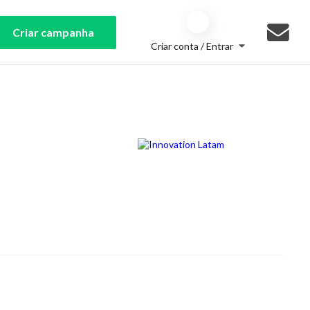
Criar campanha
Criar conta / Entrar