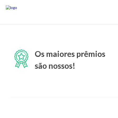
Os maiores prêmios
são nossos!