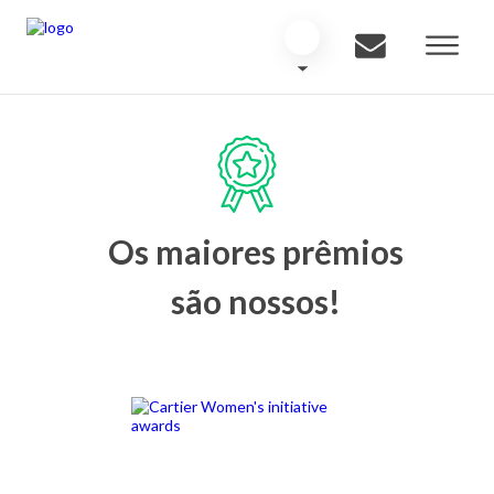
Os maiores prêmios
são nossos!