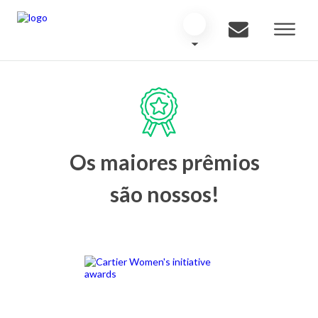
Os maiores prêmios
são nossos!