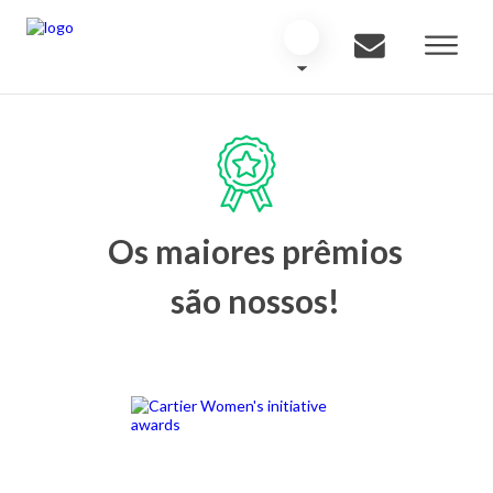
Os maiores prêmios
são nossos!