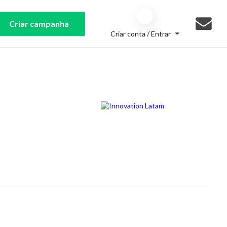
Criar campanha
Criar conta / Entrar