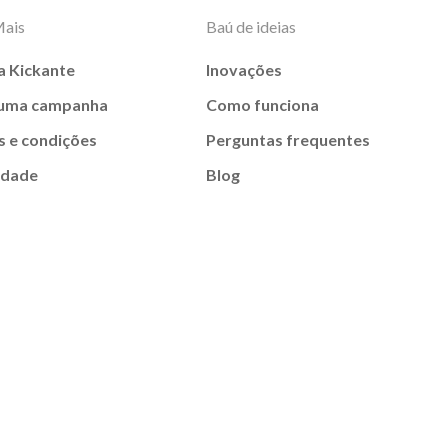
Mais
Baú de ideias
a Kickante
Inovações
 uma campanha
Como funciona
 e condições
Perguntas frequentes
idade
Blog