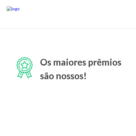
Os maiores prêmios
são nossos!