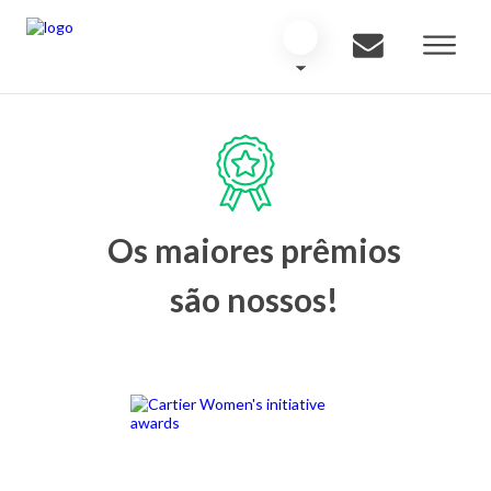
Os maiores prêmios
são nossos!