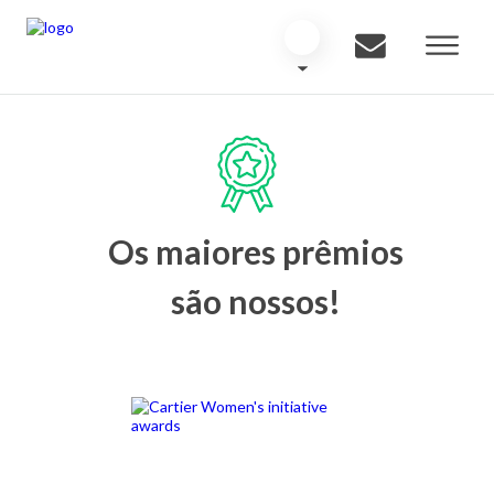
Os maiores prêmios
são nossos!