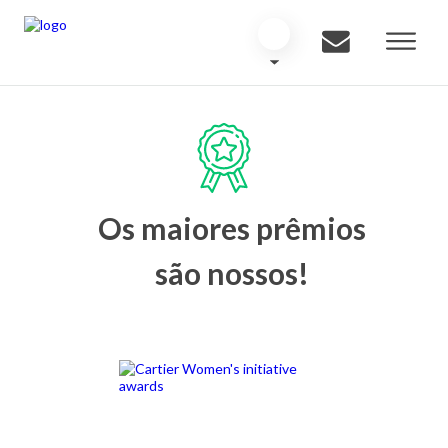
Os maiores prêmios
são nossos!