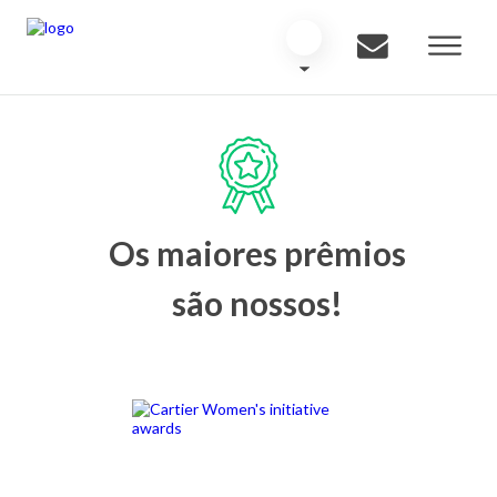
Os maiores prêmios
são nossos!