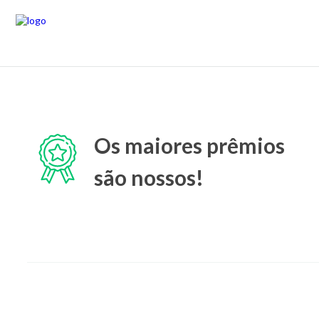
Os maiores prêmios
são nossos!