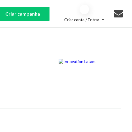
Criar campanha
Criar conta / Entrar