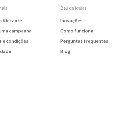
Mais
Baú de ideias
a Kickante
Inovações
 uma campanha
Como funciona
 e condições
Perguntas frequentes
idade
Blog