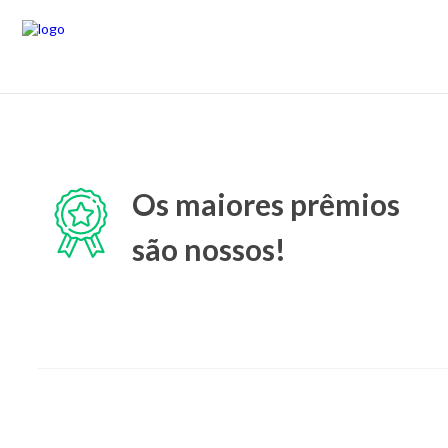
Os maiores prêmios
são nossos!