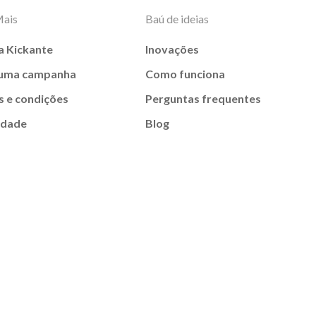
Mais
Baú de ideias
a Kickante
Inovações
 uma campanha
Como funciona
 e condições
Perguntas frequentes
idade
Blog