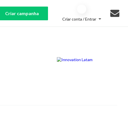
Criar campanha
Criar conta / Entrar