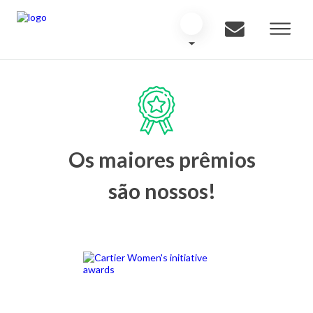
Os maiores prêmios
são nossos!