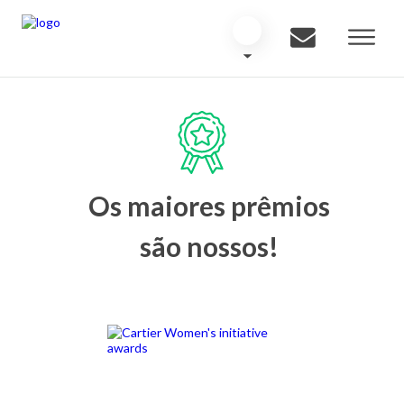
Os maiores prêmios
são nossos!